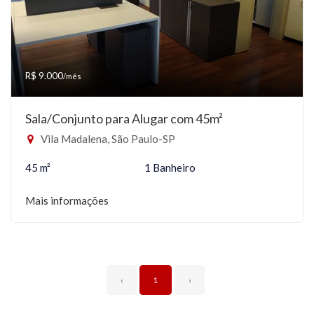
R$ 9.000
/mês
Sala/Conjunto para Alugar com 45m²
Vila Madalena, São Paulo-SP
45 m²
1 Banheiro
Mais informações
‹
1
›