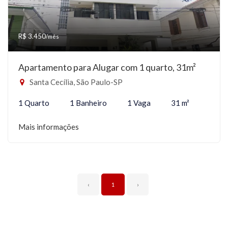
R$ 3.450
/mês
Apartamento para Alugar com 1 quarto, 31m²
Santa Cecília, São Paulo-SP
1 Quarto
1 Banheiro
1 Vaga
31 m²
Mais informações
‹
1
›