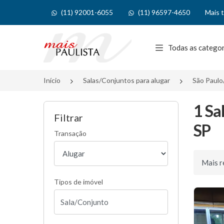
(11) 92001-6055
(11) 96597-4650
Mais 
Página inicial
Todas as catego
Início
Salas/Conjuntos para alugar
São Paulo
1 Sa
Filtrar
SP
Transação
Ordenar 
Tipos de imóvel