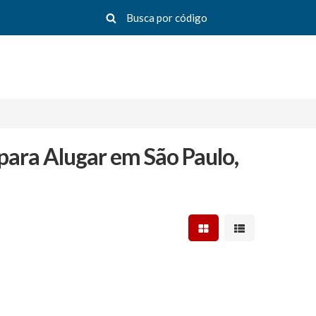
para Alugar em São Paulo,
Mostrar resultados em 
Mostrar resultad