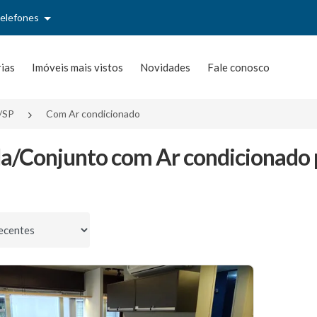
telefones
rias
Imóveis mais vistos
Novidades
Fale conosco
/SP
Com Ar condicionado
la/Conjunto com Ar condicionado 
por