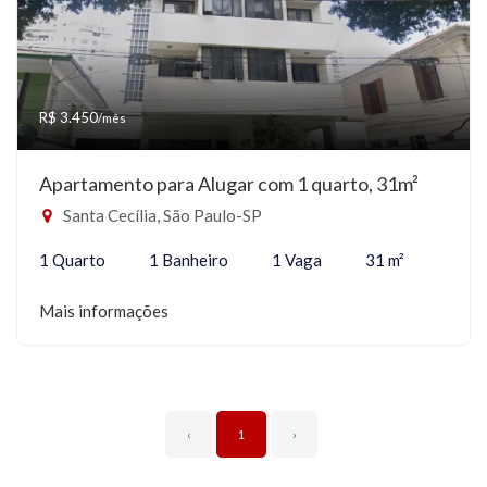
R$ 3.450
/mês
Apartamento para Alugar com 1 quarto, 31m²
Santa Cecília, São Paulo-SP
1 Quarto
1 Banheiro
1 Vaga
31 m²
Mais informações
‹
1
›