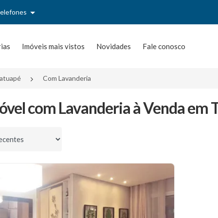
telefones
rias
Imóveis mais vistos
Novidades
Fale conosco
atuapé
Com Lavanderia
óvel com Lavanderia à Venda em T
por