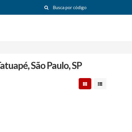
atuapé, São Paulo, SP
Mostrar resultados em 
Mostrar resultad