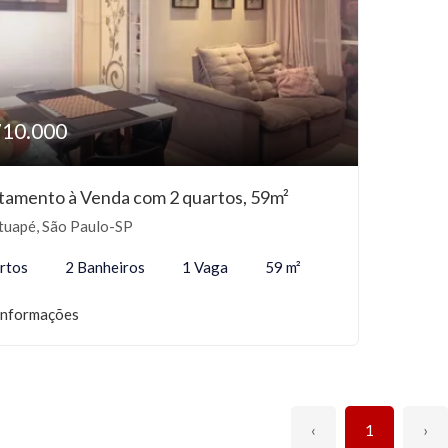
710.000
tamento à Venda com 2 quartos, 59m²
tuapé, São Paulo-SP
rtos
2 Banheiros
1 Vaga
59 m²
informações
‹
1
›