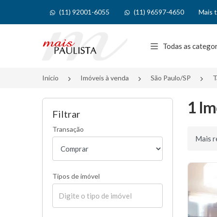
(11) 92001-6055
(11) 96597-4650
Mais 
Página inicial
Todas as catego
Início
Imóveis à venda
São Paulo/SP
T
1 Im
Filtrar
Transação
Ordenar 
Tipos de imóvel