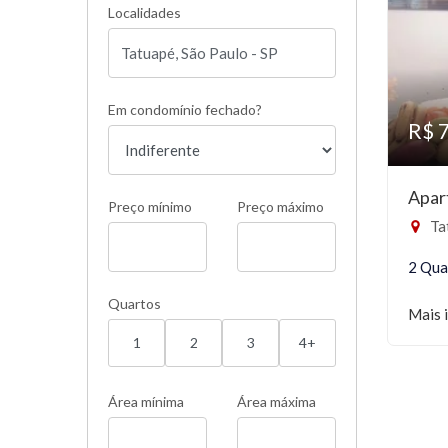
Localidades
Em condomínio fechado?
R$ 
Apar
Preço mínimo
Preço máximo
Ta
2 Qua
Quartos
Mais 
1
2
3
4+
Área mínima
Área máxima