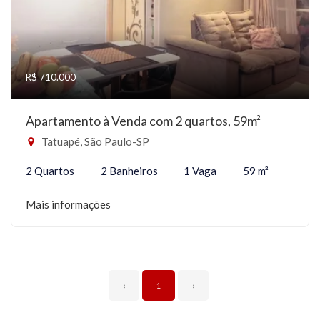
R$ 710.000
Apartamento à Venda com 2 quartos, 59m²
Tatuapé, São Paulo-SP
2 Quartos
2 Banheiros
1 Vaga
59 m²
Mais informações
‹
1
›