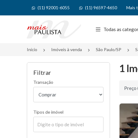
(11) 92001-6055
(11) 96597-4650
Mais 
Página inicial
Todas as catego
Início
Imóveis à venda
São Paulo/SP
S
1 Im
Filtrar
Transação
Ordenar 
Tipos de imóvel