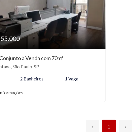
855.000
/Conjunto à Venda com 70m²
ntana, São Paulo-SP
2 Banheiros
1 Vaga
informações
‹
1
›