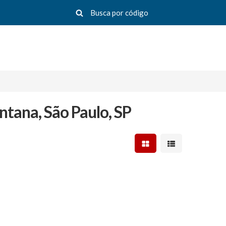
ntana, São Paulo, SP
Mostrar resultados em 
Mostrar resultad