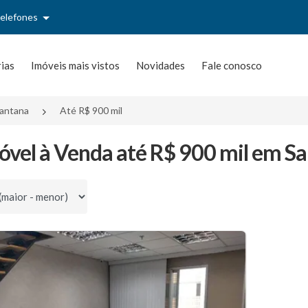
telefones
rias
Imóveis mais vistos
Novidades
Fale conosco
antana
Até R$ 900 mil
óvel à Venda até R$ 900 mil em Sa
por