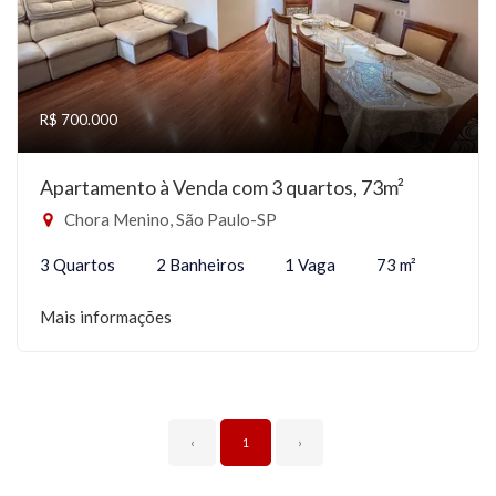
R$ 700.000
Apartamento à Venda com 3 quartos, 73m²
Chora Menino, São Paulo-SP
3 Quartos
2 Banheiros
1 Vaga
73 m²
Mais informações
‹
1
›