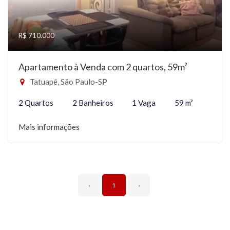
R$ 710.000
Apartamento à Venda com 2 quartos, 59m²
Tatuapé, São Paulo-SP
2 Quartos
2 Banheiros
1 Vaga
59 m²
Mais informações
‹
1
›