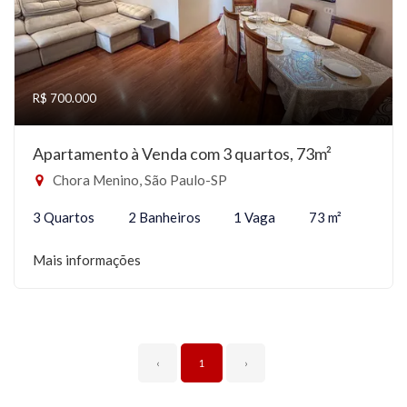
R$ 700.000
Apartamento à Venda com 3 quartos, 73m²
Chora Menino, São Paulo-SP
3 Quartos
2 Banheiros
1 Vaga
73 m²
Mais informações
‹
1
›