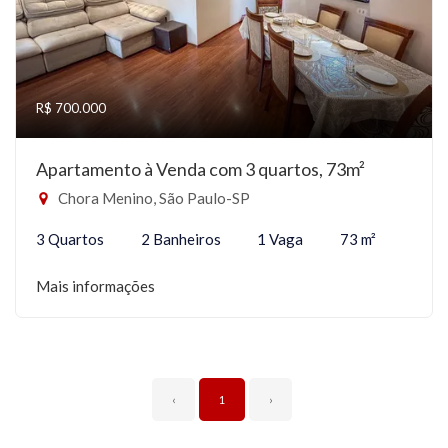
R$ 700.000
Apartamento à Venda com 3 quartos, 73m²
Chora Menino, São Paulo-SP
3 Quartos
2 Banheiros
1 Vaga
73 m²
Mais informações
‹
1
›