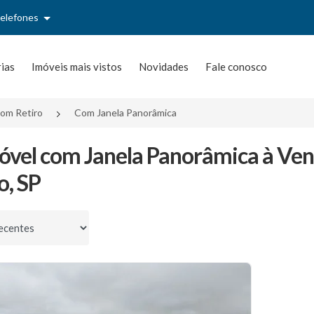
telefones
rias
Imóveis mais vistos
Novidades
Fale conosco
om Retiro
Com Janela Panorâmica
óvel com Janela Panorâmica à Ve
o, SP
por