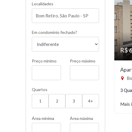
Localidades
Em condomínio fechado?
R$ 
Preço mínimo
Preço máximo
Apar
Bo
Quartos
3 Qua
1
2
3
4+
Mais 
Área mínima
Área máxima