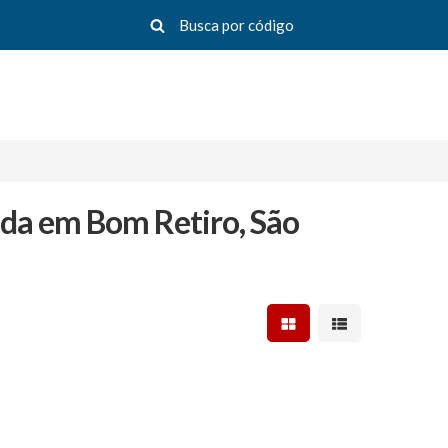
nda em Bom Retiro, São
Mostrar resultados em 
Mostrar resultad