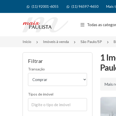
(11) 92001-6055
(11) 96597-4650
Mais 
Página inicial
Todas as catego
Início
Imóveis à venda
São Paulo/SP
B
1 Im
Filtrar
Paul
Transação
Ordenar 
Tipos de imóvel