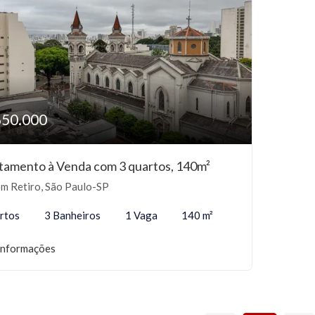
650.000
tamento à Venda com 3 quartos, 140m²
m Retiro, São Paulo-SP
rtos
3 Banheiros
1 Vaga
140 m²
informações