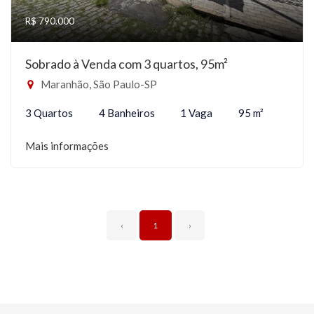
R$ 790.000
Sobrado à Venda com 3 quartos, 95m²
Maranhão, São Paulo-SP
3 Quartos
4 Banheiros
1 Vaga
95 m²
Mais informações
‹
1
›