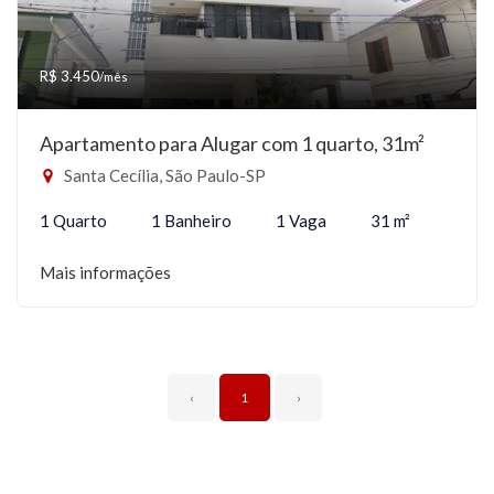
R$ 3.450
/mês
Apartamento para Alugar com 1 quarto, 31m²
Santa Cecília, São Paulo-SP
1 Quarto
1 Banheiro
1 Vaga
31 m²
Mais informações
‹
1
›