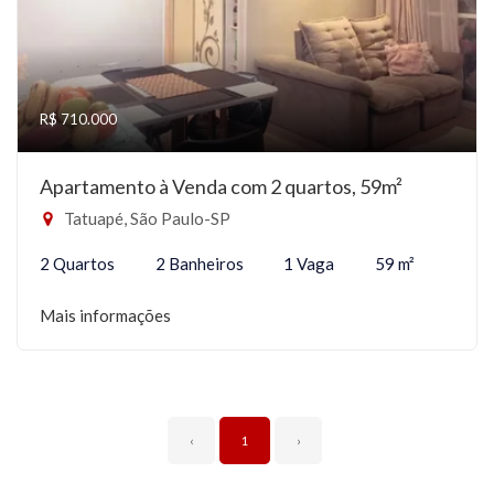
R$ 710.000
Apartamento à Venda com 2 quartos, 59m²
Tatuapé, São Paulo-SP
2 Quartos
2 Banheiros
1 Vaga
59 m²
Mais informações
‹
1
›