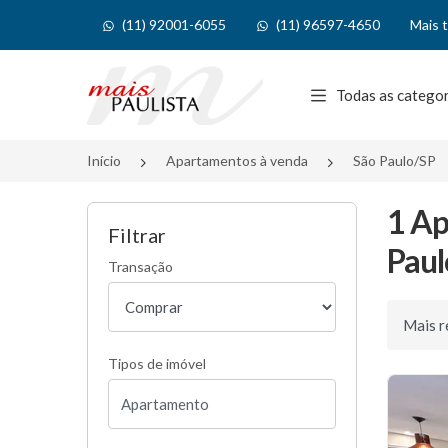
(11) 92001-6055
(11) 96597-4650
Mais 
Página inicial
Todas as catego
Início
Apartamentos à venda
São Paulo/SP
1 Ap
Filtrar
Paul
Transação
Ordenar 
Tipos de imóvel