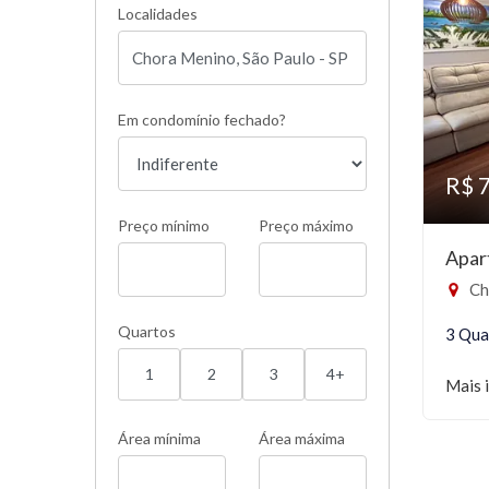
Localidades
Em condomínio fechado?
R$ 
Preço mínimo
Preço máximo
Apar
Ch
Quartos
3 Qua
1
2
3
4+
Mais 
Área mínima
Área máxima