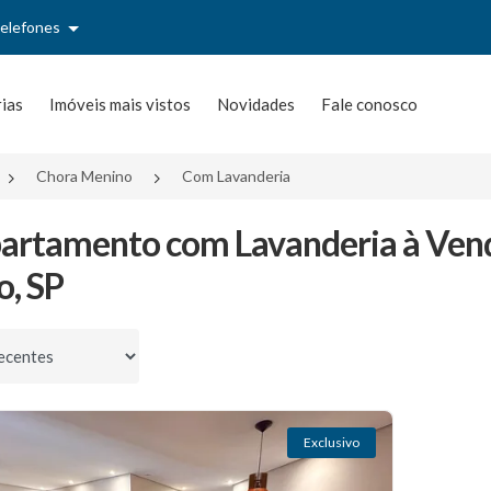
telefones
rias
Imóveis mais vistos
Novidades
Fale conosco
Chora Menino
Com Lavanderia
artamento com Lavanderia à Ven
o, SP
por
Exclusivo