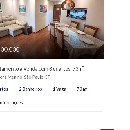
700.000
tamento à Venda com 3 quartos, 73m²
ora Menino, São Paulo-SP
rtos
2 Banheiros
1 Vaga
73 m²
informações