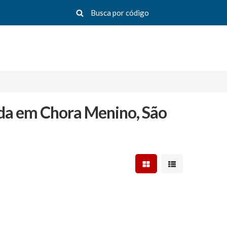
da em Chora Menino, São
Mostrar resultados em 
Mostrar resultad