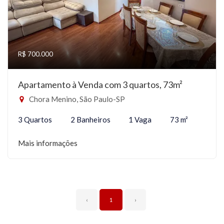
R$ 700.000
Apartamento à Venda com 3 quartos, 73m²
Chora Menino, São Paulo-SP
3 Quartos
2 Banheiros
1 Vaga
73 m²
Mais informações
‹
1
›