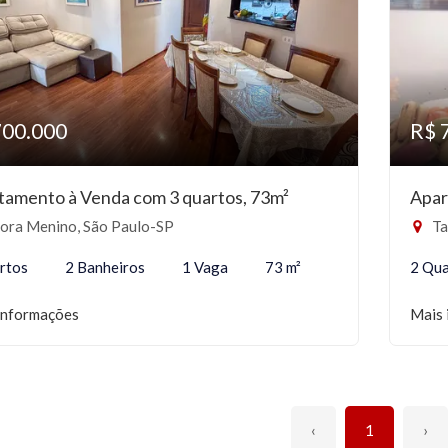
700.000
R$ 
tamento à Venda com 3 quartos, 73m²
Apar
ora Menino, São Paulo-SP
Ta
rtos
2 Banheiros
1 Vaga
73 m²
2 Qua
informações
Mais 
‹
1
›