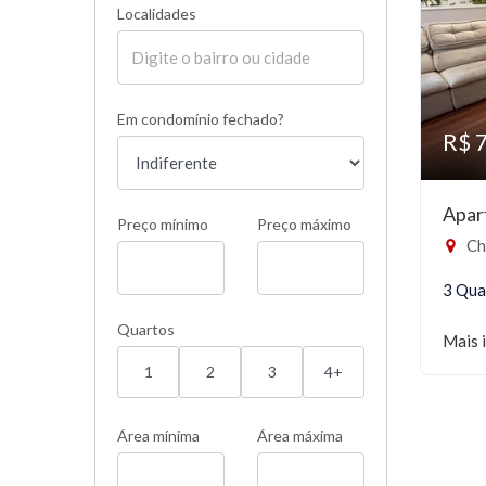
Localidades
Em condomínio fechado?
R$ 
Apar
Preço mínimo
Preço máximo
Ch
3 Qua
Quartos
Mais 
1
2
3
4+
Área mínima
Área máxima