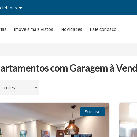
telefones
rias
Imóveis mais vistos
Novidades
Fale conosco
partamentos com Garagem à Ven
por
Exclusivo