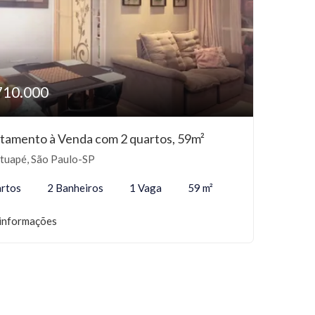
710.000
tamento à Venda com 2 quartos, 59m²
tuapé, São Paulo-SP
rtos
2 Banheiros
1 Vaga
59 m²
informações