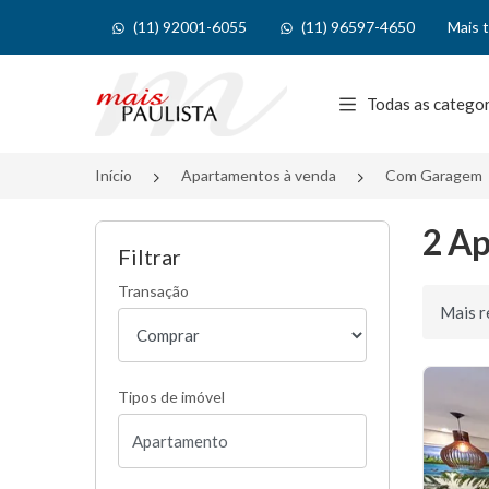
(11) 92001-6055
(11) 96597-4650
Mais 
Página inicial
Todas as catego
Início
Apartamentos à venda
Com Garagem
2 A
Filtrar
Transação
Ordenar 
Tipos de imóvel