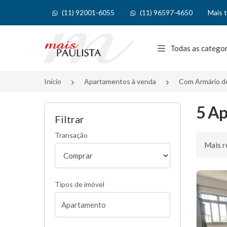
(11) 92001-6055
(11) 96597-4650
Mais 
Página inicial
Todas as catego
Início
Apartamentos à venda
Com Armário d
5 Ap
Filtrar
Transação
Ordenar 
Tipos de imóvel