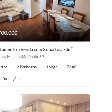
700.000
tamento à Venda com 3 quartos, 73m²
ora Menino, São Paulo-SP
rtos
2 Banheiros
1 Vaga
73 m²
informações