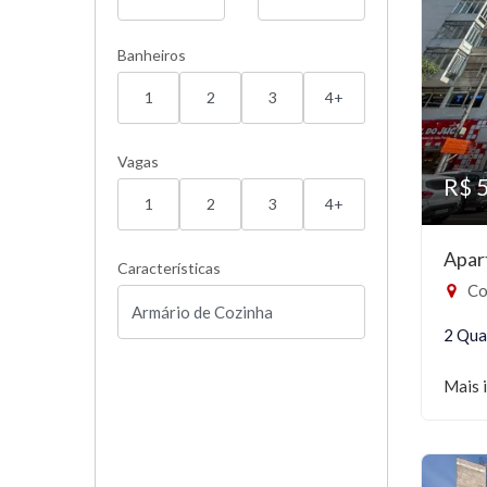
Banheiros
1
2
3
4+
Vagas
R$ 
1
2
3
4+
Apar
Características
Co
2 Qua
Mais 