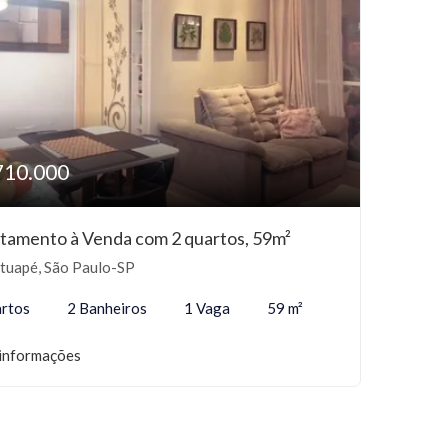
710.000
tamento à Venda com 2 quartos, 59m²
tuapé, São Paulo-SP
rtos
2 Banheiros
1 Vaga
59 m²
informações