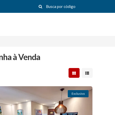
nha à Venda
Mostrar resultados em 
Mostrar resultad
Exclusivo