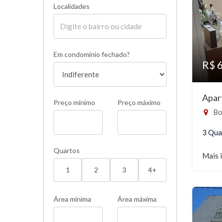
Localidades
Em condomínio fechado?
R$ 
Apar
Preço mínimo
Preço máximo
Bo
3 Qua
Quartos
Mais 
1
2
3
4+
Área mínima
Área máxima