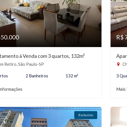
650.000
R$ 
tamento à Venda com 3 quartos, 132m²
Apar
m Retiro, São Paulo-SP
Ch
rtos
2 Banheiros
132 m²
3 Qua
informações
Mais 
Exclusivo