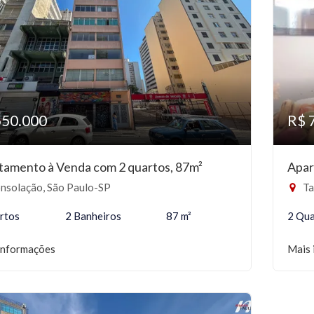
550.000
R$ 
tamento à Venda com 2 quartos, 87m²
Apar
nsolação, São Paulo-SP
Ta
rtos
2 Banheiros
87 m²
2 Qua
informações
Mais 