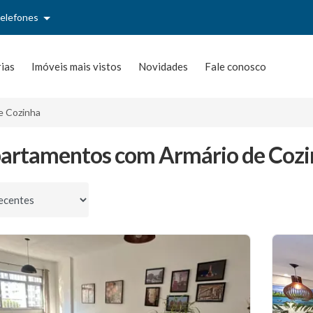
telefones
rias
Imóveis mais vistos
Novidades
Fale conosco
e Cozinha
artamentos com Armário de Cozi
por